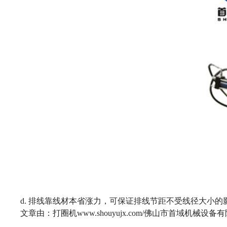
d. 排线靠线材本省涨力，可保证排线节距不受线径大小
文章由：打圈机www.shouyujx.com/佛山市首域机